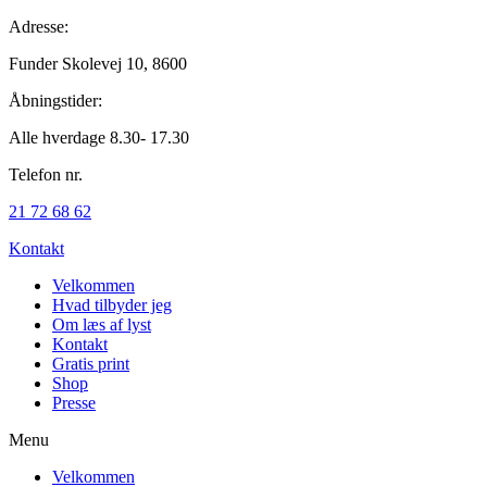
Adresse:
Funder Skolevej 10, 8600
Åbningstider:
Alle hverdage 8.30- 17.30
Telefon nr.
21 72 68 62
Kontakt
Velkommen
Hvad tilbyder jeg
Om læs af lyst
Kontakt
Gratis print
Shop
Presse
Menu
Velkommen