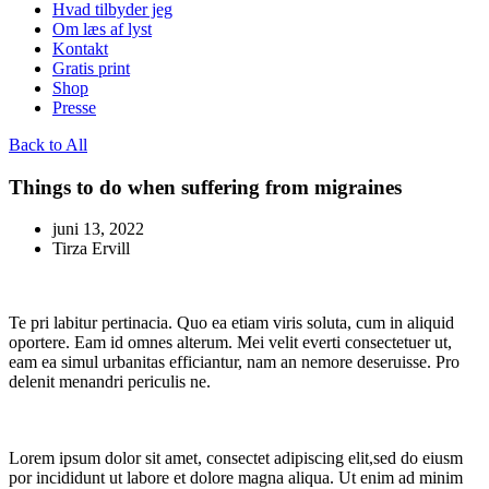
Hvad tilbyder jeg
Om læs af lyst
Kontakt
Gratis print
Shop
Presse
Back to All
Things to do when suffering from migraines
juni 13, 2022
Tirza Ervill
Te pri labitur pertinacia. Quo ea etiam viris soluta, cum in aliquid
oportere. Eam id omnes alterum. Mei velit everti consectetuer ut,
eam ea simul urbanitas efficiantur, nam an nemore deseruisse. Pro
delenit menandri periculis ne.
Lorem ipsum dolor sit amet, consectet adipiscing elit,sed do eiusm
por incididunt ut labore et dolore magna aliqua. Ut enim ad minim