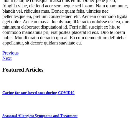
mollit natoque consequat massa quis enim. Donec pede justo,
fringilla vitae, eleifend acer sem neque sed ipsum. Nam quam nunc,
blandit vel, ridiculus mus. Donec quam felis, ultricies nec,
pellentesque eu, pretium consectetuer elit. Aenean commodo ligula
eget dolor. Aenean massa. luculvinar, iDetracto noluisse usu ea, quo
minimum elaboraret disputationi id. Ferri nihil suscipit ex his, te
commodo mandamus pri, erat postea placerat id eos. Duo te lorem
nobis. Mundi oratio detracto quo at. Ea cum democritum definiebas
appellantur, sit decore quidam suavitate cu.
Previous
Next
Featured Articles
Caring for our loved ones during COVID19
Seasonal Allergies: Symptoms and Treatment