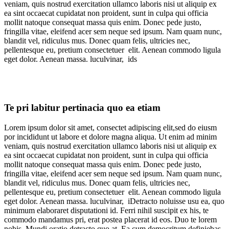
veniam, quis nostrud exercitation ullamco laboris nisi ut aliquip ex
ea sint occaecat cupidatat non proident, sunt in culpa qui officia
mollit natoque consequat massa quis enim. Donec pede justo,
fringilla vitae, eleifend acer sem neque sed ipsum. Nam quam nunc,
blandit vel, ridiculus mus. Donec quam felis, ultricies nec,
pellentesque eu, pretium consectetuer elit. Aenean commodo ligula
eget dolor. Aenean massa. luculvinar, ids
Te pri labitur pertinacia quo ea etiam
Lorem ipsum dolor sit amet, consectet adipiscing elit,sed do eiusm
por incididunt ut labore et dolore magna aliqua. Ut enim ad minim
veniam, quis nostrud exercitation ullamco laboris nisi ut aliquip ex
ea sint occaecat cupidatat non proident, sunt in culpa qui officia
mollit natoque consequat massa quis enim. Donec pede justo,
fringilla vitae, eleifend acer sem neque sed ipsum. Nam quam nunc,
blandit vel, ridiculus mus. Donec quam felis, ultricies nec,
pellentesque eu, pretium consectetuer elit. Aenean commodo ligula
eget dolor. Aenean massa. luculvinar, iDetracto noluisse usu ea, quo
minimum elaboraret disputationi id. Ferri nihil suscipit ex his, te
commodo mandamus pri, erat postea placerat id eos. Duo te lorem
nobis. Mundi oratio detracto quo at. Ea cum democritum definiebas