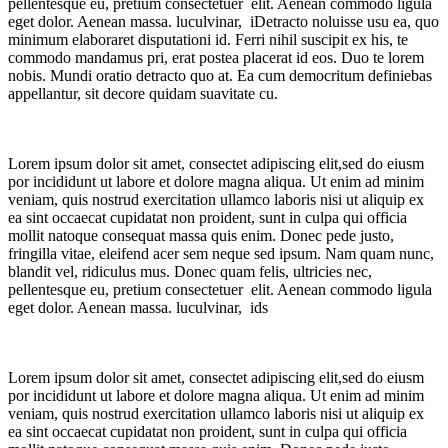
pellentesque eu, pretium consectetuer elit. Aenean commodo ligula
eget dolor. Aenean massa. luculvinar, iDetracto noluisse usu ea, quo
minimum elaboraret disputationi id. Ferri nihil suscipit ex his, te
commodo mandamus pri, erat postea placerat id eos. Duo te lorem
nobis. Mundi oratio detracto quo at. Ea cum democritum definiebas
appellantur, sit decore quidam suavitate cu.
Lorem ipsum dolor sit amet, consectet adipiscing elit,sed do eiusm
por incididunt ut labore et dolore magna aliqua. Ut enim ad minim
veniam, quis nostrud exercitation ullamco laboris nisi ut aliquip ex
ea sint occaecat cupidatat non proident, sunt in culpa qui officia
mollit natoque consequat massa quis enim. Donec pede justo,
fringilla vitae, eleifend acer sem neque sed ipsum. Nam quam nunc,
blandit vel, ridiculus mus. Donec quam felis, ultricies nec,
pellentesque eu, pretium consectetuer elit. Aenean commodo ligula
eget dolor. Aenean massa. luculvinar, ids
Lorem ipsum dolor sit amet, consectet adipiscing elit,sed do eiusm
por incididunt ut labore et dolore magna aliqua. Ut enim ad minim
veniam, quis nostrud exercitation ullamco laboris nisi ut aliquip ex
ea sint occaecat cupidatat non proident, sunt in culpa qui officia